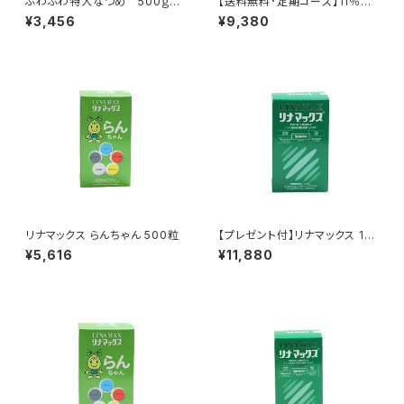
ふわふわ特大なつめ 500ｇ
【送料無料･定期コース】11％お
(薬膳食材)
得 120粒 １ヶ月分 氣宝珠/
¥3,456
¥9,380
さつま薬局オリジナル
リナマックス らんちゃん 500粒
【プレゼント付】リナマックス 10
00粒－ふわふわ特大なつめ40
¥5,616
¥11,880
0円相当プレゼント