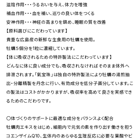
滋陰作用・・・うるおいを与え、体力を増強
補血作用・・・血を補い、巡りの良い体をつくる
安神作用・・・神経の高まりを鎮め、睡眠の質を改善
【原料選びにこだわっています】
貴重な広島産の新鮮な生食用の牡蠣を使用。
牡蠣５個分を1粒に濃縮しています。
【体に吸収されるための特許製法にこだわっています】
どんなに体に良い成分でも、吸収されなければそのまま体外へ
排泄されます。「氣宝珠」は独自の特許製法により牡蠣の湯煎抽
出・分離精製を丹念に行い、有効成分を低分子画分しています。こ
の製法はコストがかかりますが、吸収率を高めて良さを実感でき
るためのこだわりです。
〇体づくりのサポートに最適な成分をバランスよく配合
牡蠣肉エキスをはじめ、細胞内で元気の素を作り出す働きを担う
コエンザイムQ10、生体内のあらゆる生理反応に必要な葉酸やビ