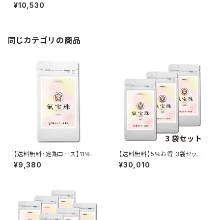
薬局オリジナル
¥10,530
同じカテゴリの商品
【送料無料･定期コース】11％お
【送料無料】5％お得 3袋セット
得 120粒 １ヶ月分 氣宝珠/
氣宝珠/さつま薬局オリジナ
¥9,380
¥30,010
さつま薬局オリジナル
ル