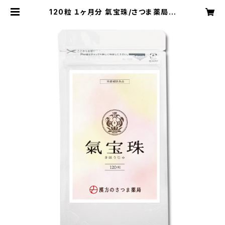
120粒 １ヶ月分 氣宝珠/さつま薬局オ
リジナル | さつま薬局オンラインシ
ョップ